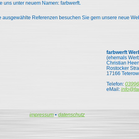
ie uns unter neuem Namen: farbwerft.
e ausgewählte Referenzen besuchen Sie gern unsere neue We
farbwerft We
(ehemals Werb
Christian Hee
Rostocker Str
17166 Teterow
Telefon:
03996
eMail:
info@fa
impressum
•
datenschutz