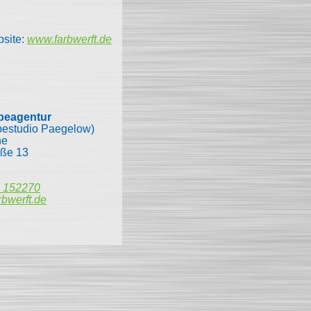
bsite:
www.farbwerft.de
rbeagentur
estudio Paegelow)
ne
aße 13
 152270
rbwerft.de